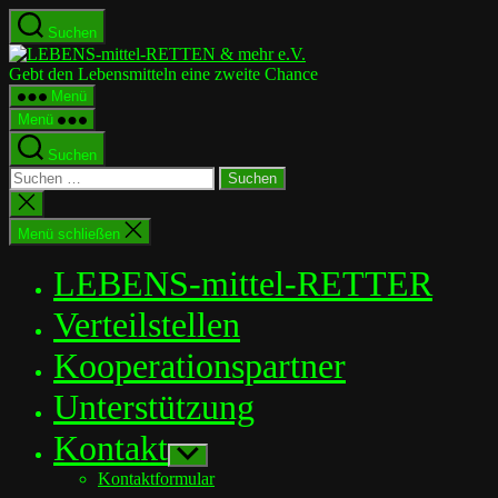
Zum
Suchen
Inhalt
LEBENS-
springen
mittel-
Gebt den Lebensmitteln eine zweite Chance
RETTEN
Menü
&
Menü
mehr
e.V.
Suchen
Suchen
nach:
Suche
schließen
Menü schließen
LEBENS-mittel-RETTER
Verteilstellen
Kooperationspartner
Unterstützung
Kontakt
Untermenü
anzeigen
Kontaktformular