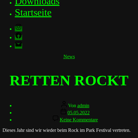
Downloads
Startseite
Instagram
Facebook
E-
Mail
Kategorien
News
RETTEN ROCKT
Beitragsautor
Von
admin
Veröffentlichungsdatum
05.05.2022
zu
Keine Kommentare
RETTEN
ROCKT
Dieses Jahr sind wir wieder beim Rock im Park Festival vertreten.